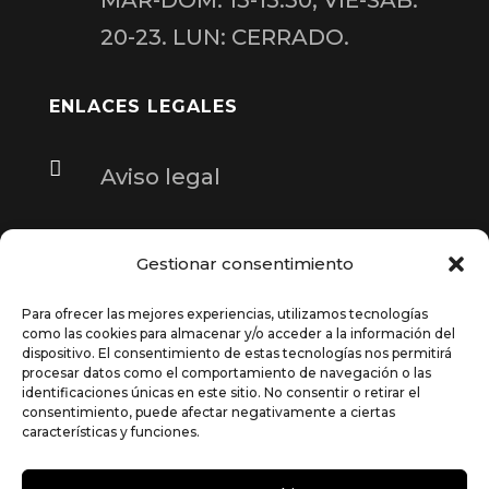
20-23. LUN: CERRADO.
ENLACES LEGALES

Aviso legal

Política de cookies
Gestionar consentimiento

Política de privacidad
Para ofrecer las mejores experiencias, utilizamos tecnologías
como las cookies para almacenar y/o acceder a la información del
dispositivo. El consentimiento de estas tecnologías nos permitirá
procesar datos como el comportamiento de navegación o las
FINANCIADA POR LA UNIÓN EUROPEA
identificaciones únicas en este sitio. No consentir o retirar el
consentimiento, puede afectar negativamente a ciertas
– NEXTGENERATIONEU
características y funciones.