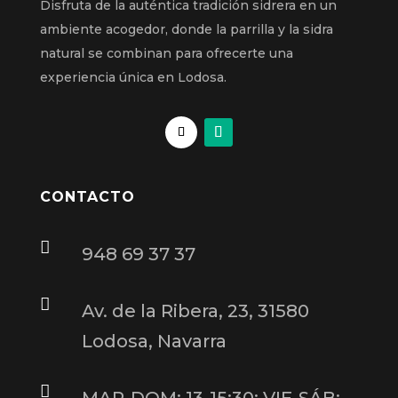
Disfruta de la auténtica tradición sidrera en un
ambiente acogedor, donde la parrilla y la sidra
natural se combinan para ofrecerte una
experiencia única en Lodosa.
CONTACTO

948 69 37 37

Av. de la Ribera, 23, 31580
Lodosa, Navarra

MAR-DOM: 13-15:30; VIE-SÁB: